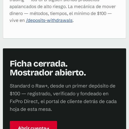
apalancados de alto riesgo. La mecánica de mover
dinero — métodos, tiempos, el mínimo de $100 —
vive en
/deposits-withdrawals
.
Ficha cerrada.
Mostrador abierto.
Standard o Raw+, desde un primer depósito de
$100 — registrado, verificado y fondeado en
FxPro Direct, el portal de cliente detrás de cada
hoja de esta mesa.
Abrir cuenta
→