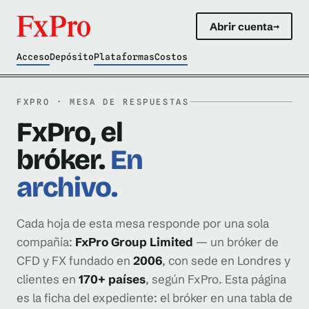
Abrir cuenta
→
Acceso
Depósito
Plataformas
Costos
FXPRO · MESA DE RESPUESTAS
FxPro, el
bróker.
En
archivo.
Cada hoja de esta mesa responde por una sola
compañía:
FxPro Group Limited
— un bróker de
CFD y FX fundado en
2006
, con sede en Londres y
clientes en
170+ países
, según FxPro. Esta página
es la ficha del expediente: el bróker en una tabla de